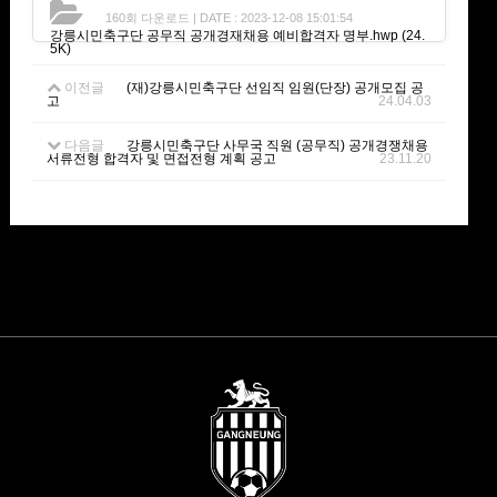
160회 다운로드 | DATE : 2023-12-08 15:01:54
강릉시민축구단 공무직 공개경재채용 예비합격자 명부.hwp
(24.
5K)
이전글
(재)강릉시민축구단 선임직 임원(단장) 공개모집 공
고
24.04.03
다음글
강릉시민축구단 사무국 직원 (공무직) 공개경쟁채용
서류전형 합격자 및 면접전형 계획 공고
23.11.20