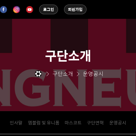
로그인
회원가입
구단소개
구단소개
운영공시
인사말
엠블럼 및 유니폼
마스코트
구단연혁
운영공시